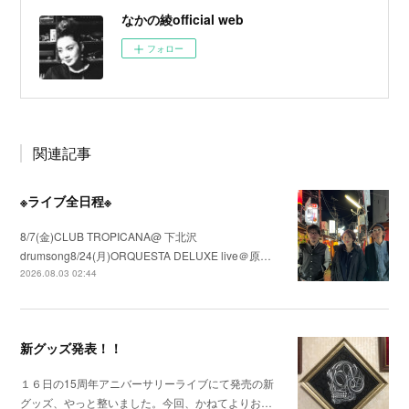
なかの綾official web
フォロー
関連記事
※ライブ全日程※
8/7(金)CLUB TROPICANA@ 下北沢
drumsong8/24(月)ORQUESTA DELUXE live＠原…
2026.08.03 02:44
新グッズ発表！！
１６日の15周年アニバーサリーライブにて発売の新
グッズ、やっと整いました。今回、かねてよりお…