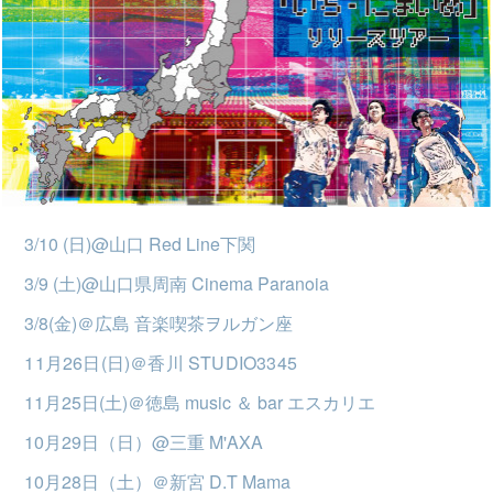
3/10 (日)@山口 Red Line下関
3/9 (土)@山口県周南 Cinema Paranoia
3/8(金)＠広島 音楽喫茶ヲルガン座
11月26日(日)＠香川 STUDIO3345
11月25日(土)＠徳島 music ＆ bar エスカリエ
10月29日（日）@三重 M'AXA
10月28日（土）＠新宮 D.T Mama