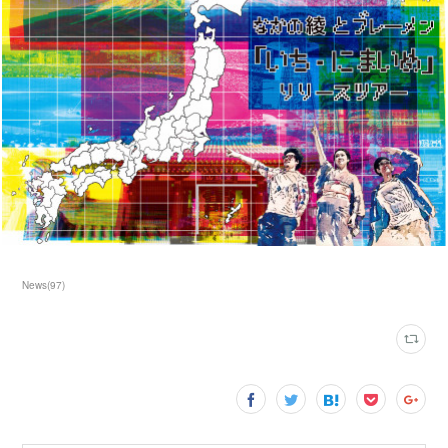
News
(
97
)