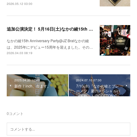
2026.05.12 03:00
追加公演決定！ 5月16日(土)なかの綾15th Anniversary Party@JZ Brat
なかの綾15th Anniversary Party@JZ Bratなかの綾
は、2025年にデビュー15周年を迎えました。その…
2026.04.03 08:19
2025.04.20 10:48
2024.07.10 07:00
新作７inch、出ます。
7/10(水)『なかの綾とブレ
ーメン』夏のスペシャルバ
ンドセット@COTTON C…
0
コメント