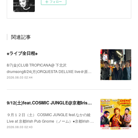
フォロー
関連記事
※ライブ全日程※
8/7(金)CLUB TROPICANA@ 下北沢
drumsong8/24(月)ORQUESTA DELUXE live＠原…
2026.08.03 02:44
9/12(土)feat.COSMIC JUNGLE@京都Irish Pub Gnome（ノーム）
９月１２日（土） COSMIC JUNGLE feat.なかの綾
Live at 京都Irish Pub Gnome（ノーム）●京都Irish …
2026.08.03 02:43