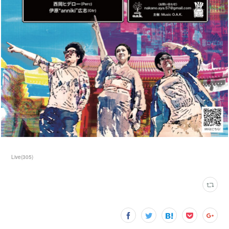
Live
(
305
)