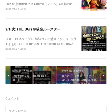
Live at 京都Irish Pub Gnome（ノーム）●京都Irish …
2026.08.03 02:43
9/1(火)THE BG's＠荻窪ルースター
＜THE BG'sライブ＞ 令和にGSで盛り上がろう！9月
1日（火）OPEN 18:30/START 19:30Fee ¥3500+o…
2026.07.27 02:51
2023.06.17 03:00
2023.06.10 03:00
9/9(土)＠奈良 BEVERLY
8月23日（水）『にまい
HILLS
め』Release Party＠代官山
晴れたら空に豆まいて
0
コメント