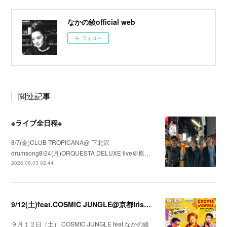
なかの綾official web
フォロー
関連記事
※ライブ全日程※
8/7(金)CLUB TROPICANA@ 下北沢
drumsong8/24(月)ORQUESTA DELUXE live＠原…
2026.08.03 02:44
9/12(土)feat.COSMIC JUNGLE@京都Irish Pub Gnome（ノーム）
９月１２日（土） COSMIC JUNGLE feat.なかの綾