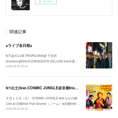
フォロー
関連記事
※ライブ全日程※
8/7(金)CLUB TROPICANA@ 下北沢
drumsong8/24(月)ORQUESTA DELUXE live＠原…
2026.08.03 02:44
9/12(土)feat.COSMIC JUNGLE@京都Irish Pub Gnome（ノーム）
９月１２日（土） COSMIC JUNGLE feat.なかの綾
Live at 京都Irish Pub Gnome（ノーム）●京都Irish …
2026.08.03 02:43