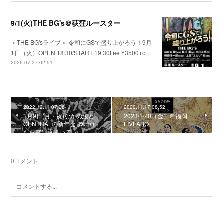
9/1(火)THE BG's＠荻窪ルースター
＜THE BG'sライブ＞ 令和にGSで盛り上がろう！9月
1日（火）OPEN 18:30/START 19:30Fee ¥3500+o…
2026.07.27 02:51
2022.12.11 07:28
2022.11.17 08:52
1月9日(月・祝)なかの綾と
2023/1/20（金）＠福岡
CENTRALの新年会 @晴れ
LIVLABO
たら空に豆まいて
0
コメント