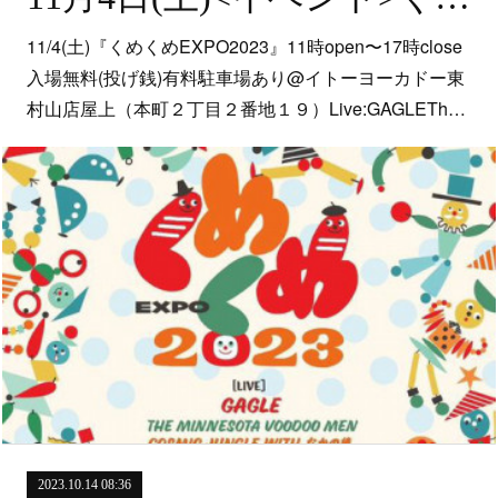
11/4(土)『くめくめEXPO2023』11時open〜17時close
入場無料(投げ銭)有料駐車場あり@イトーヨーカドー東
村山店屋上（本町２丁目２番地１９）Live:GAGLETh…
2023.10.14 08:36