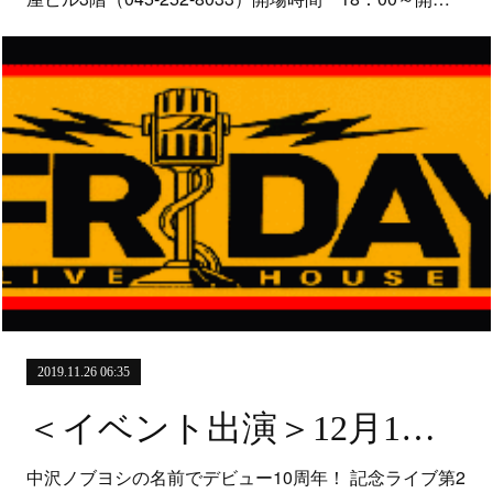
2019.11.26 06:35
＜イベント出演＞12月1日（日）「中沢ノブヨシの名前でデビュー10周年！ 記念ライブ第2弾スペシャル！ “なかのなかざわ、かな？” 」＠気仙沼 アンカーコーヒーマザーポート店
中沢ノブヨシの名前でデビュー10周年！ 記念ライブ第2