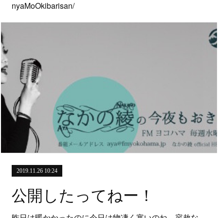
nyaMoOkibarisan/
2019.11.26 10:24
公開したってねー！
昨日は暖かかったのに今日は物凄く寒いのね。容赦な