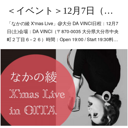
＜イベント＞12月7日（土）「なかの綾 X'mas Live」@大分 DA VINCI
「なかの綾 X'mas Live」@大分 DA VINCI日程：12月7
日(土)会場：DA VINCI（〒870-0035 大分県大分市中央
町２丁目６−２６）時間：Open 19:00 / Start 19:30料…