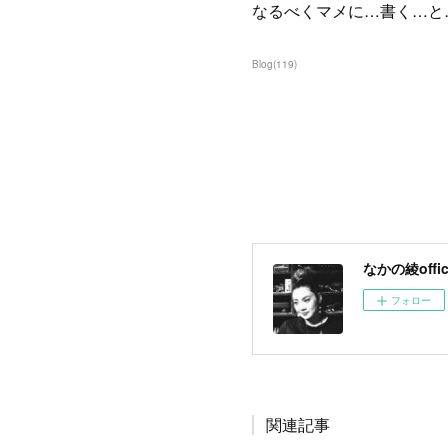
なるべくマメに…書く…と
Blog
(
119
)
なかの綾offici
フォロー
関連記事