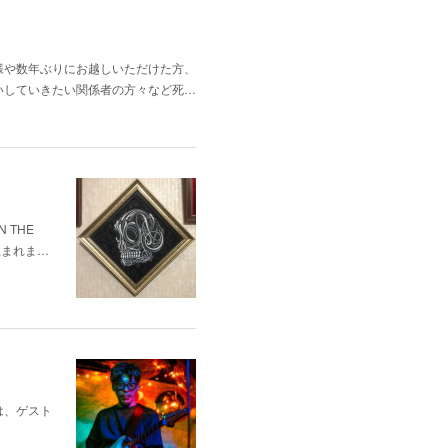
様や数年ぶりにお越しいただけた方、
いしていきたい関係者の方々など死…
 THE
生まれま…
は、ゲスト