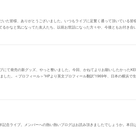
だいた皆様、ありがとうございました。いつもライブに足繁く通って頂いている皆
てるかなと気になってた友人たち、以前お世話になった方々や、今後ともお付き合
ブにて発売の新グッズ、やっと整いました。今回、かねてよりお願いしたかったKEN
しました。＜プロフィール＞”HPより英文プロフィール翻訳”1969年、日本の横浜で
年記念ライブ。メンバーへの熱い熱いブログはお読み頂きましたでしょうか。本日