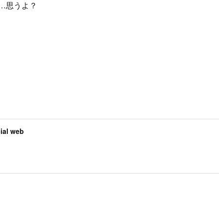
…思うよ？
al web