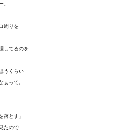
ー。
ロ周りを
料理してるのを
思うくらい
なぁって。
を落とす」
見たので