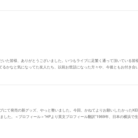
だいた皆様、ありがとうございました。いつもライブに足繁く通って頂いている皆
てるかなと気になってた友人たち、以前お世話になった方々や、今後ともお付き合
ブにて発売の新グッズ、やっと整いました。今回、かねてよりお願いしたかったKEN
しました。＜プロフィール＞”HPより英文プロフィール翻訳”1969年、日本の横浜で