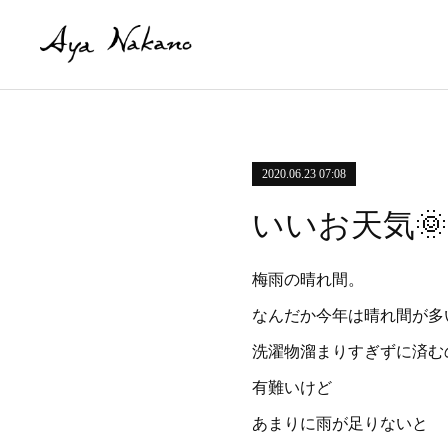
2020.06.23 07:08
いいお天気🌞
梅雨の晴れ間。
なんだか今年は晴れ間が多
洗濯物溜まりすぎずに済む
有難いけど
あまりに雨が足りないと