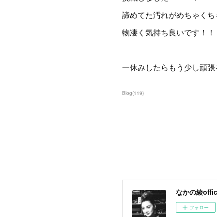
諦めてた汚れがめちゃくち
物凄く気持ち良いです！！
一休みしたらもう少し頑張るぞ
Blog
(
119
)
なかの綾offici
フォロー