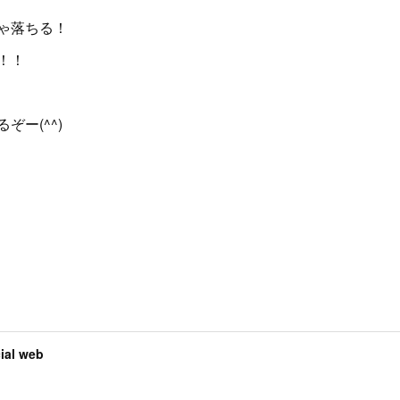
ゃ落ちる！
！！
ー(^^)
al web