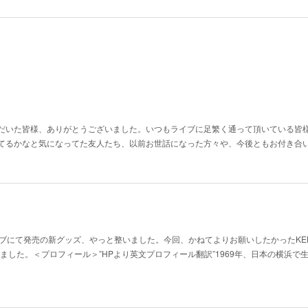
だいた皆様、ありがとうございました。いつもライブに足繁く通って頂いている皆
てるかなと気になってた友人たち、以前お世話になった方々や、今後ともお付き合
ブにて発売の新グッズ、やっと整いました。今回、かねてよりお願いしたかったKEN
しました。＜プロフィール＞”HPより英文プロフィール翻訳”1969年、日本の横浜で