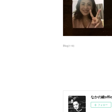
Blog
(
119
)
なかの綾offici
フォロー