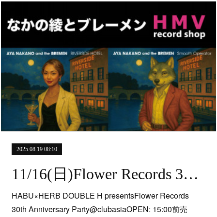
2025.08.19 08:10
11/16(日)Flower Records 30th Anniversary Party at clubasia
HABU×HERB DOUBLE H presentsFlower Records
30th Anniversary Party@clubasiaOPEN: 15:00前売