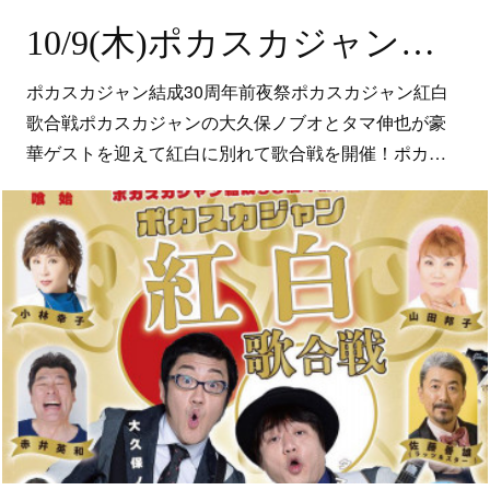
10/9(木)ポカスカジャン紅白歌合戦＠横浜にぎわい座
ポカスカジャン結成30周年前夜祭​​ポカスカジャン紅白
歌合戦ポカスカジャンの大久保ノブオとタマ伸也が豪
華ゲストを迎えて紅白に別れて歌合戦を開催！​ポカ…