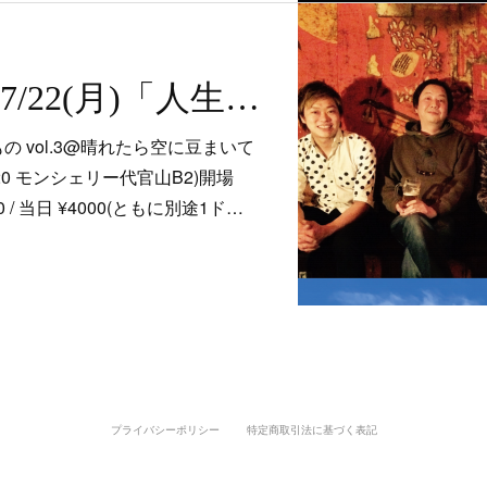
＜イベント＞7/22(月)「人生は 出会った人と 作るもの vol.3」＠晴れたら空に豆まいて
の vol.3@晴れたら空に豆まいて
20 モンシェリー代官山B2)開場
500 / 当日 ¥4000(ともに別途1ド…
プライバシーポリシー
特定商取引法に基づく表記