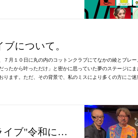
ライブについて。
、７月１０日に丸の内のコットンクラブにてなかの綾とブレー
だったから叶っただけ」と密かに思っていた夢のステージにま
おります。ただ、その背景で、私のミスにより多くの方にご迷
8/9THE BG'sライブ"令和にGSで盛り上がろう"＠荻窪ルースター