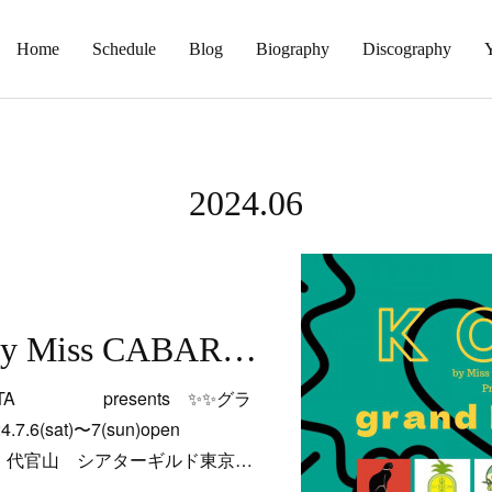
Home
Schedule
Blog
Biography
Discography
2024
.
06
7/7(日)KOTI by Miss CABARETTA presents グランド ポップアップ@代官山シアターギルド
ARETTA presents ✨✨グラ
(sat)〜7(sun)open
《会場》 代官山 シアターギルド東京…