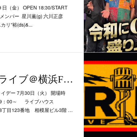
日（金） OPEN 18:30/START
er ・メンバー 星川薫(g) 六川正彦
リ”裕(ds)&...
7/30THE BG'sライブ＠横浜FRIDAY
ライデー 7月30日（火） 開場時
19：00～ ライブハウス
町8丁目123番地 相模屋ビル3階 …