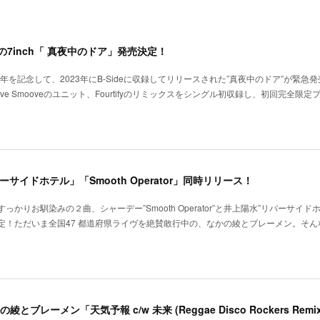
ンの7inch「 真夜中のドア」発売決定！
年を記念して、2023年にB-Sideに収録してリリースされた”真夜中のドア”が緊急
groove Smooveのユニット、Fourtifyのリミックスをシングル初収録し、初回完全限
le「リバーサイドホテル」「Smooth Operator」同時リリース！
りお馴染みの２曲、シャーデー”Smooth Operator”と井上陽水”リバーサイド
決定！ただいま全国47 都道府県ライヴを絶賛敢行中の、なかの綾とブレーメン。そん
綾とブレーメン「天気予報 c/w 未来 (Reggae Disco Rockers Remi