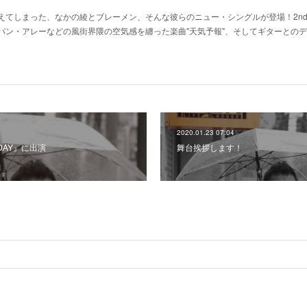
えてしまった、なかの綾とブレーメン、そんな彼らのニュー・シングルが登場！2n
パン・アレーなどの風街界隈の空気感を纏った楽曲"天気予報"、そしてギターとの
2020.01.23 07:04
DAY』に出演
舞台挨拶します！