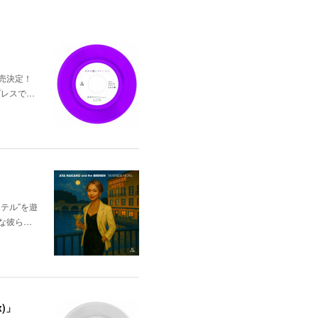
発売決定！
定プレスで…
ホテル”を遊
な彼ら…
x)」