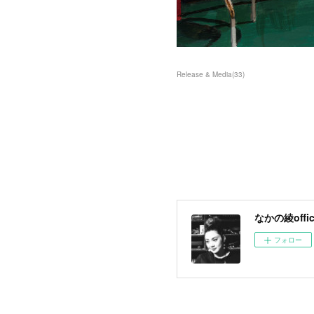
Release & Media
(
33
)
なかの綾offici
フォロー