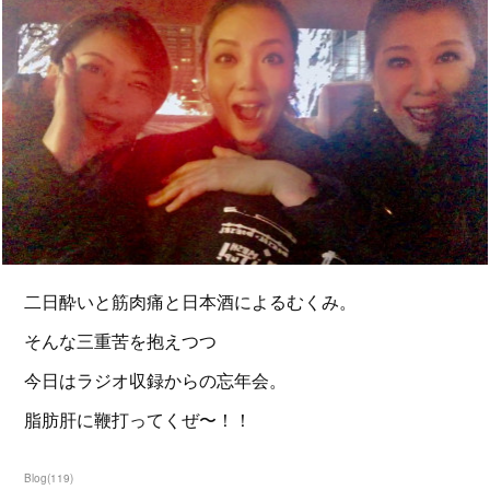
二日酔いと筋肉痛と日本酒によるむくみ。
そんな三重苦を抱えつつ
今日はラジオ収録からの忘年会。
脂肪肝に鞭打ってくぜ〜！！
Blog
(
119
)