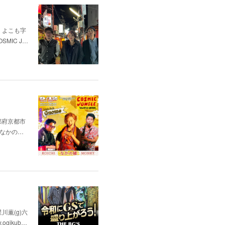
の綾、よこも字
SMIC J…
（京都府京都市
. なかの…
星川薫(g)六
ogikub…