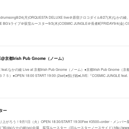
沢 drumsong8/24(月)ORQUESTA DELUXE live＠原宿クロコダイル8/27(木)なか
E BG’sライブ＠荻窪ルースター9/3(木)COSMIC JUNGLE＠長者町FRIDAY9/4(金) CO
GLE@京都Irish Pub Gnome（ノーム）
eat.なかの綾 Live at 京都Irish Pub Gnome（ノーム）●京都Irish Pub Gnome
N 18:00 START 19:00 (2set)●投げ銭●LIVE:『COSMIC JUNGLE feat
スター
がろう！9月1日（火）OPEN 18:30/START 19:30Fee ¥3500+order・メンバー
”裕(ds)なかの綾(vo)会場 荻窪ルースター（旧ルースターノースサイド) http://www.