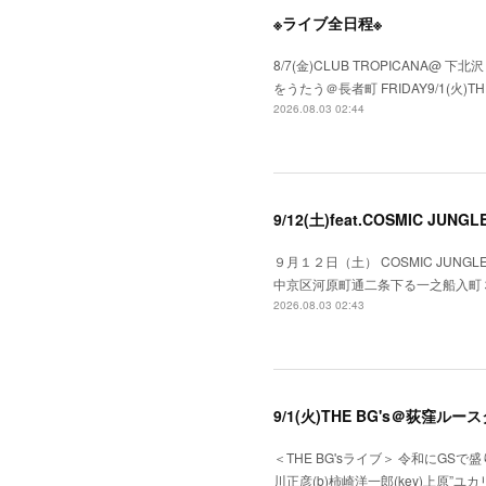
※ライブ全日程※
8/7(金)CLUB TROPICANA@ 下北
をうたう＠長者町 FRIDAY9/1(火)TH
2026.08.03 02:44
9/12(土)feat.COSMIC JUN
９月１２日（土） COSMIC JUNGLE f
中京区河原町通二条下る一之船入町３７５）●OPE
2026.08.03 02:43
9/1(火)THE BG's＠荻窪ルー
＜THE BG'sライブ＞ 令和にGSで盛り上
川正彦(b)柿崎洋一郎(key)上原”ユカリ