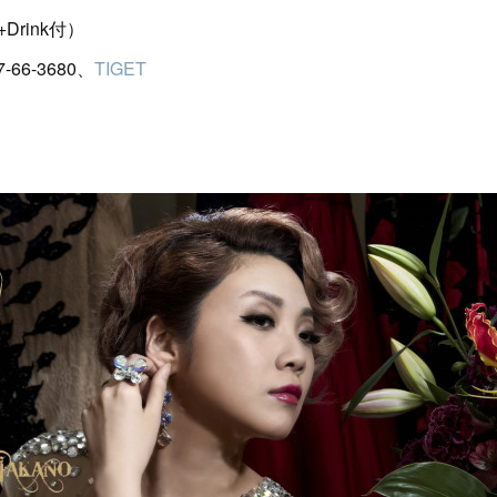
Drink付）
66-3680、
TIGET