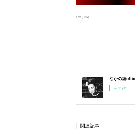
Live
(
305
)
なかの綾offici
フォロー
関連記事