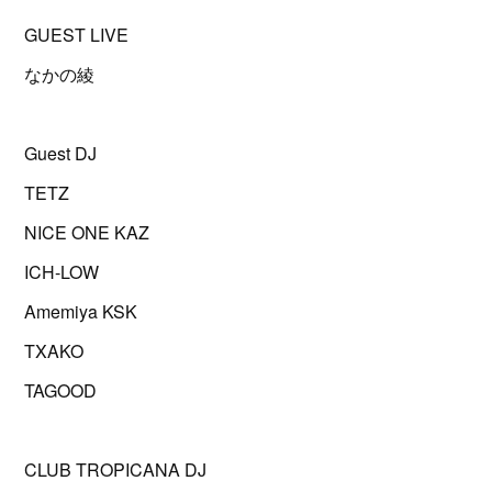
GUEST LIVE
なかの綾
Guest DJ
TETZ
NICE ONE KAZ
ICH-LOW
Amemiya KSK
TXAKO
TAGOOD
CLUB TROPICANA DJ