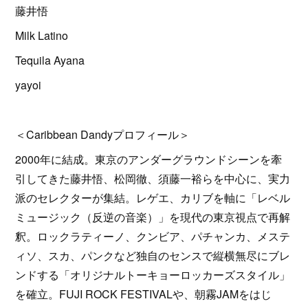
藤井悟
Milk Latino
Tequila Ayana
yayoi
＜Caribbean Dandyプロフィール＞
2000年に結成。東京のアンダーグラウンドシーンを牽
引してきた藤井悟、松岡徹、須藤一裕らを中心に、実力
派のセレクターが集結。レゲエ、カリブを軸に「レベル
ミュージック（反逆の音楽）」を現代の東京視点で再解
釈。ロックラティーノ、クンビア、パチャンカ、メステ
ィソ、スカ、パンクなど独自のセンスで縦横無尽にブレ
ンドする「オリジナルトーキョーロッカーズスタイル」
を確立。FUJI ROCK FESTIVALや、朝霧JAMをはじ