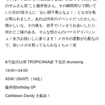
のサムさん笑”こと藤井悟さん。その瞬間周りで聞いて
いたDJの皆さんに「おい調子乗んなよ！」となぜか私
が罵られました。あれは渋谷のイベントだったかしら。
懐かしいな。その後も、岩手でバッタリお会いしたり、
何かとご縁のある、そんな悟さんのバースデイバッシ
ュ！全力お祝いしに参ります！メガネの度数が心配なの
で、良いメガネ買ってもらわなくちゃ！笑
8/7(金)CLUB TROPICANA@ 下北沢 drumsong
19:00〜24:00
ADM / 2500円（1d込）
藤井悟birthday SP
Caribbean Dandy 大集結！