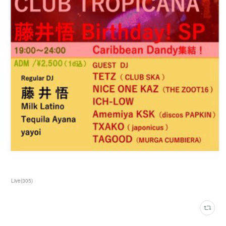
Live
(
305
)