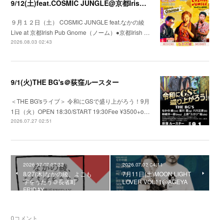
9/12(土)feat.COSMIC JUNGLE@京都Irish Pub Gnome（ノーム）
９月１２日（土） COSMIC JUNGLE feat.なかの綾
Live at 京都Irish Pub Gnome（ノーム）●京都Irish …
2026.08.03 02:43
9/1(火)THE BG's＠荻窪ルースター
＜THE BG'sライブ＞ 令和にGSで盛り上がろう！9月
1日（火）OPEN 18:30/START 19:30Fee ¥3500+o…
2026.07.27 02:51
2026.07.07 07:32
2026.07.02 04:11
8/27(木)なかの綾、よこも
7月11日(土)MOON LIGHT
字をうたう＠長者町
LOVER VOL11@AGEYA
FRIDAY
0
コメント