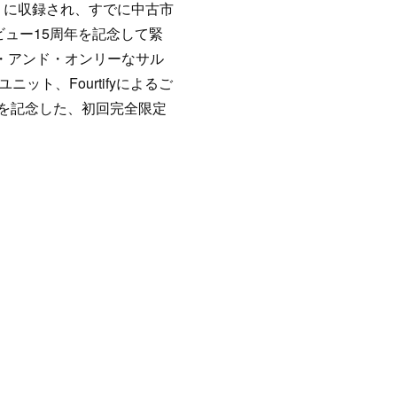
er」に収録され、すでに中古市
ュー15周年を記念して緊
ン・アンド・オンリーなサル
ユニット、Fourtifyによるご
5周年を記念した、初回完全限定