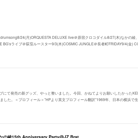
沢 drumsong8/24(月)ORQUESTA DELUXE live＠原宿クロコダイル8/27(木)なか
E BG’sライブ＠荻窪ルースター9/3(木)COSMIC JUNGLE＠長者町FRIDAY9/4(金) CO
ブにて発売の新グッズ、やっと整いました。今回、かねてよりお願いしたかったKEN
しました。＜プロフィール＞”HPより英文プロフィール翻訳”1969年、日本の横浜で
5th Anniversary Party@JZ Brat