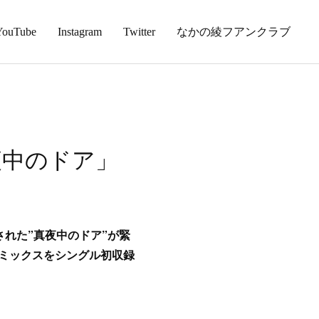
YouTube
Instagram
Twitter
なかの綾フアンクラブ
真夜中のドア」
スされた”真夜中のドア”が緊
fyのリミックスをシングル初収録