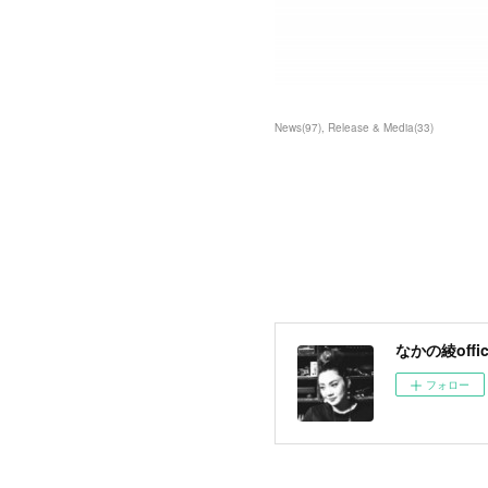
News
(
97
)
Release & Media
(
33
)
なかの綾offici
フォロー