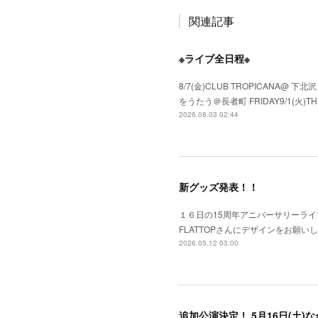
関連記事
※ライブ全日程※
8/7(金)CLUB TROPICANA@ 下北
をうたう＠長者町 FRIDAY9/1(火)TH
2026.08.03 02:44
新グッズ発表！！
１６日の15周年アニバーサリーライ
FLATTOPさんにデザインをお願い
2026.05.12 03:00
追加公演決定！ 5月16日(土)なかの綾1