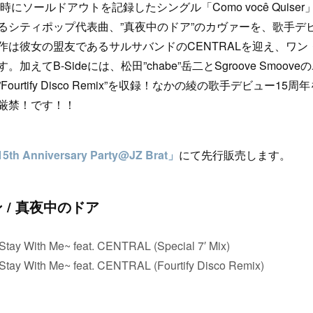
時にソールドアウトを記録したシングル「Como você Quis
るシティポップ代表曲、”真夜中のドア”のカヴァーを、歌手デビ
作は彼女の盟友であるサルサバンドのCENTRALを迎え、ワ
てB-Sideには、松田”chabe”岳二とSgroove Smooveの
urtify Disco Remix”を収録！なかの綾の歌手デビュー1
厳禁！です！！
h Anniversary Party@JZ Brat」
にて先行販売します。
/ 真夜中のドア
y With Me~ feat. CENTRAL (Special 7′ Mix)
 With Me~ feat. CENTRAL (Fourtify Disco Remix)