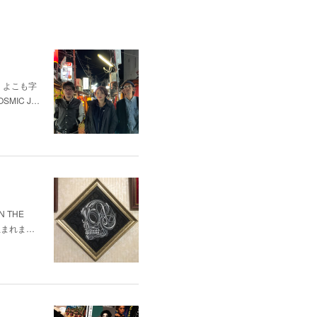
の綾、よこも字
SMIC J…
 THE
生まれま…