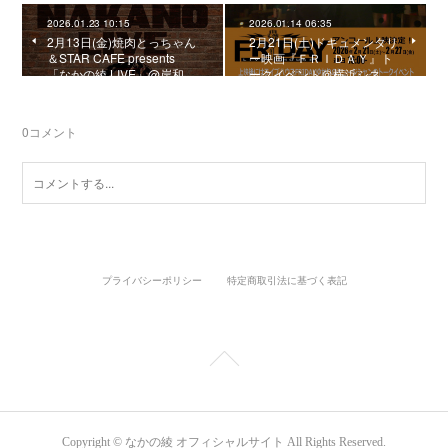
2026.01.23 10:15
2026.01.14 06:35
2月13日(金)焼肉とっちゃん
2月21日(土)ドキュメンタリ
＆STAR CAFE presents
ー映画『ＦＲＩＤＡＹ』ト
「なかの綾 LIVE」@岸和…
ークイベント＠横浜シネ…
0
コメント
プライバシーポリシー
特定商取引法に基づく表記
Copyright © なかの綾 オフィシャルサイト All Rights Reserved.