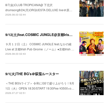
8/7(金)CLUB TROPICANA@ 下北沢
drumsong8/24(月)ORQUESTA DELUXE live＠原…
2026.08.03 02:44
9/12(土)feat.COSMIC JUNGLE@京都Irish Pub Gnome（ノーム）
９月１２日（土） COSMIC JUNGLE feat.なかの綾
Live at 京都Irish Pub Gnome（ノーム）●京都Irish …
2026.08.03 02:43
9/1(火)THE BG's＠荻窪ルースター
＜THE BG'sライブ＞ 令和にGSで盛り上がろう！9月
1日（火）OPEN 18:30/START 19:30Fee ¥3500+o…
2026.07.27 02:51