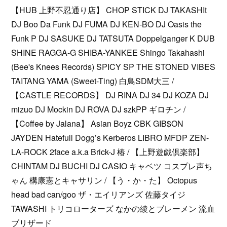
【HUB 上野不忍通り店】 CHOP STICK DJ TAKASHIt
DJ Boo Da Funk DJ FUMA DJ KEN-BO DJ Oasis the
Funk P DJ SASUKE DJ TATSUTA Doppelganger K DUB
SHINE RAGGA-G SHIBA-YANKEE Shingo Takahashi
(Bee's Knees Records) SPICY SP THE STONED VIBES
TAITANG YAMA (Sweet-Ting) 白鳥SDM大三 /
【CASTLE RECORDS】 DJ RINA DJ 34 DJ KOZA DJ
mizuo DJ Mockin DJ ROVA DJ szkPP ギロチン /
【Coffee by Jalana】 Asian Boyz CBK GIB$ON
JAYDEN Hatefull Dogg’s Kerberos LIBRO MFDP ZEN-
LA-ROCK 2face a.k.a Brick-J 椿 / 【上野遊戯倶楽部】
CHINTAM DJ BUCHI DJ CASIO キャベツ コスプレ声ち
ゃん 構康憲とキャサリン / 【う・か・た】 Octopus
head bad can/goo ザ・エイリアンズ 佐藤タイジ
TAWASHI トリコローターズ なかの綾とブレーメン 流血
ブリザード