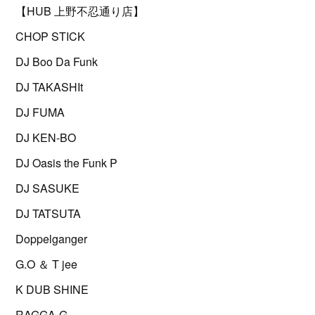
【HUB 上野不忍通り店】
CHOP STICK
DJ Boo Da Funk
DJ TAKASHIt
DJ FUMA
DJ KEN-BO
DJ Oasis the Funk P
DJ SASUKE
DJ TATSUTA
Doppelganger
G.O ＆ T jee
K DUB SHINE
RAGGA-G