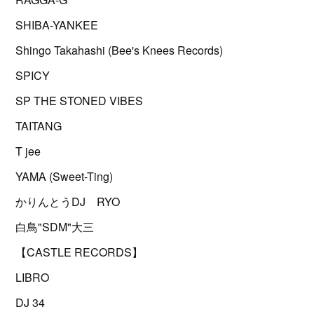
SHIBA-YANKEE
Shingo Takahashi (Bee's Knees Records)
SPICY
SP THE STONED VIBES
TAITANG
T jee
YAMA (Sweet-Ting)
かりんとうDJ RYO
白鳥"SDM"大三
【CASTLE RECORDS】
LIBRO
DJ 34