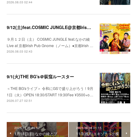
2026.08.03 02:44
9/12(土)feat.COSMIC JUNGLE@京都Irish Pub Gnome（ノーム）
９月１２日（土） COSMIC JUNGLE feat.なかの綾
Live at 京都Irish Pub Gnome（ノーム）●京都Irish …
2026.08.03 02:43
9/1(火)THE BG's＠荻窪ルースター
＜THE BG'sライブ＞ 令和にGSで盛り上がろう！9月
1日（火）OPEN 18:30/START 19:30Fee ¥3500+o…
2026.07.27 02:51
2025.11.23 06:52
2025.09.08 01:15
1月18日(日) なかの綾とブ
11/3(祝月)エキゾチック横