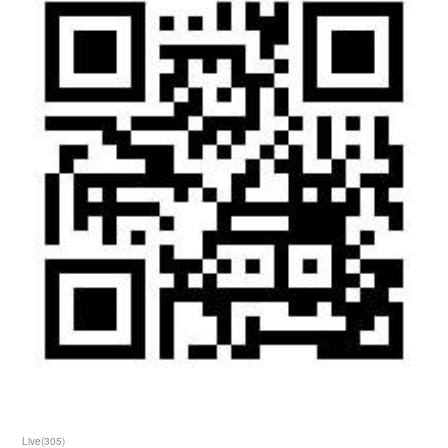
Live
(
305
)