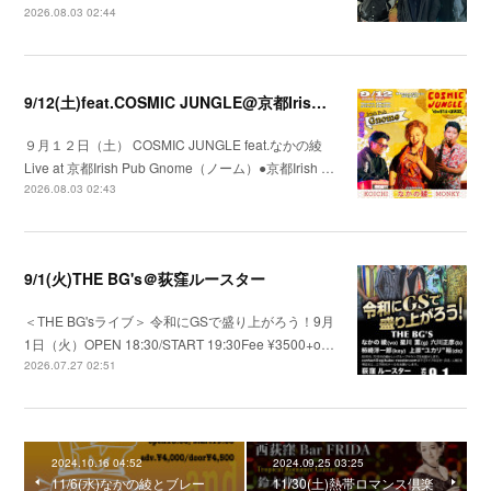
2026.08.03 02:44
9/12(土)feat.COSMIC JUNGLE@京都Irish Pub Gnome（ノーム）
９月１２日（土） COSMIC JUNGLE feat.なかの綾
Live at 京都Irish Pub Gnome（ノーム）●京都Irish …
2026.08.03 02:43
9/1(火)THE BG's＠荻窪ルースター
＜THE BG'sライブ＞ 令和にGSで盛り上がろう！9月
1日（火）OPEN 18:30/START 19:30Fee ¥3500+o…
2026.07.27 02:51
2024.10.16 04:52
2024.09.25 03:25
11/6(水)なかの綾とブレー
11/30(土)熱帯ロマンス倶楽