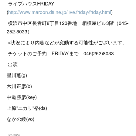
ライブハウスFRIDAY
(
http://www.maroon.dti.ne.jp/live.friday/friday.html
)
横浜市中区長者町8丁目123番地 相模屋ビル3階（045-
252-8033）
※状況により内容などが変動する可能性がございます。
チケットのご予約 FRIDAYまで 045(252)8033
出演
星川薫(g)
六川正彦(b)
中道勝彦(key)
上原”ユカリ”裕(ds)
なかの綾(vo)
Live
(
305
)