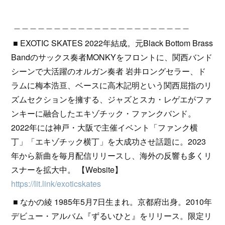
＿＿＿＿＿＿＿＿＿＿＿＿＿＿＿＿＿＿＿＿＿＿
■ EXOTIC SKATES 2022年結成。元Black Bottom Brass
Bandのサックス奏者MONKYをフロントに、関西バンド
シーンで大活躍のオルガン奏者 岩井ロングセラー、ド
ラムに梅本浩亘、ベースに高木記明という関西屈指のリ
ズムセクションを擁する、ジャズとスカ・レゲエがファ
ンキーに融合したエキゾチック・ファンクバンド。
2022年には神戸・大阪で主催イベント「ファンク横
丁」「エキゾチック横丁」を大成功させ話題に。2023
年から新曲を毎月配信リリースし、海外の反響も多くリ
スナーを拡大中。 【Website】
https://lit.link/exoticskates
■ なかの綾 1985年5月7日生まれ。京都府出身。2010年
デビュー・アルバム『ずるいひと』をリリース。限定リ