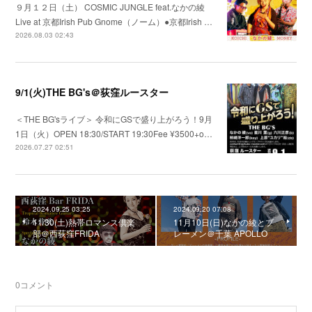
９月１２日（土） COSMIC JUNGLE feat.なかの綾
Live at 京都Irish Pub Gnome（ノーム）●京都Irish …
2026.08.03 02:43
9/1(火)THE BG's＠荻窪ルースター
＜THE BG'sライブ＞ 令和にGSで盛り上がろう！9月
1日（火）OPEN 18:30/START 19:30Fee ¥3500+o…
2026.07.27 02:51
2024.09.25 03:25
2024.09.20 07:08
11/30(土)熱帯ロマンス倶楽
11月10日(日)なかの綾とブ
部＠西荻窪FRIDA
レーメン＠千葉 APOLLO
0
コメント