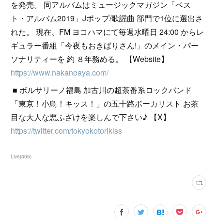
を発売。 同アルバムはミュージックマガジン「ベス
ト・アルバム2019」Jポップ/歌謡曲 部門で1位に選出さ
れた。 現在、FM ヨコハマにて毎週水曜日 24:00 からレ
ギュラー番組「今夜もおきばりさん!」のメイン・パー
ソナリティーを 約 ８年務める。 【Website】
https://www.nakanoaya.com/
■ ボルサリーノ福島 加古川の超茶番系ロックバンド
「東京！小鳥！キッス！」の五十路ボーカリスト お茶
目な大人な悪ふざけを楽しんで下さい♪ 【X】
https://twitter.com/tokyokotorikiss
Live
(
305
)