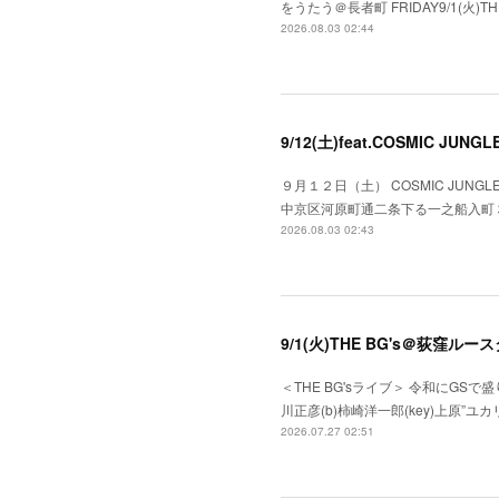
をうたう＠長者町 FRIDAY9/1(火)TH
2026.08.03 02:44
9/12(土)feat.COSMIC JUN
９月１２日（土） COSMIC JUNGLE f
中京区河原町通二条下る一之船入町３７５）●OPE
2026.08.03 02:43
9/1(火)THE BG's＠荻窪ルー
＜THE BG'sライブ＞ 令和にGSで盛り上
川正彦(b)柿崎洋一郎(key)上原”ユカリ
2026.07.27 02:51