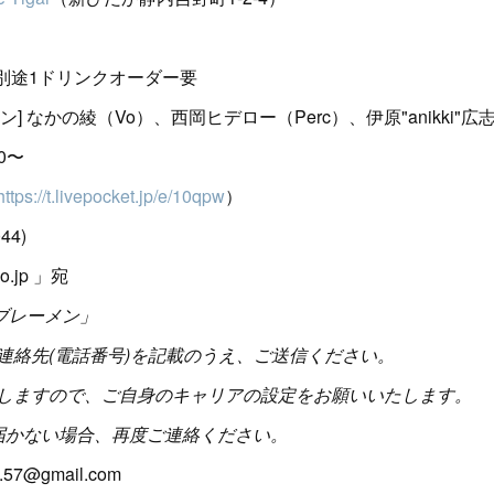
 ※別途1ドリンクオーダー要
 なかの綾（Vo）、西岡ヒデロー（Perc）、伊原"anikki"広志
00〜
https://t.livepocket.jp/e/10qpw
）
44)
o.jp 」宛
とブレーメン」
連絡先(電話番号)を記載のうえ、ご送信ください。
しますので、ご自身のキャリアの設定をお願いいたします。
届かない場合、再度ご連絡ください。
7@gmail.com