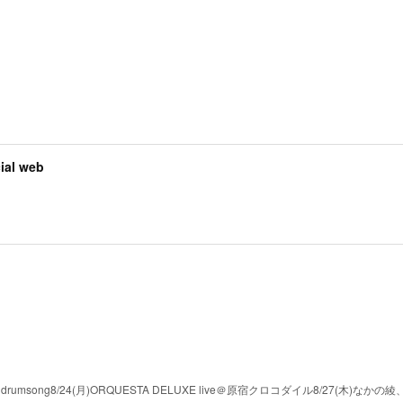
al web
沢 drumsong8/24(月)ORQUESTA DELUXE live＠原宿クロコダイル8/27(木)なか