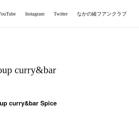
YouTube
Instagram
Twitter
なかの綾フアンクラブ
curry&bar
ry&bar Spice