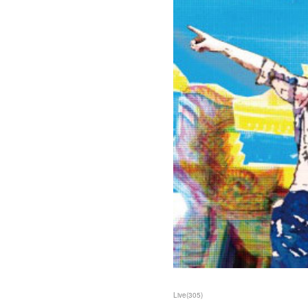
Live
(
305
)