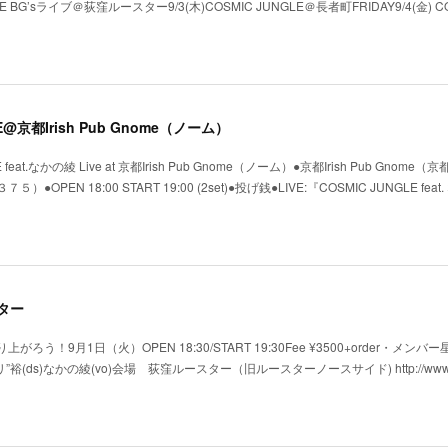
E BG’sライブ＠荻窪ルースター9/3(木)COSMIC JUNGLE＠長者町FRIDAY9/4(金) CO
GLE@京都Irish Pub Gnome（ノーム）
eat.なかの綾 Live at 京都Irish Pub Gnome（ノーム）●京都Irish Pub Gnome
N 18:00 START 19:00 (2set)●投げ銭●LIVE:『COSMIC JUNGLE feat
スター
がろう！9月1日（火）OPEN 18:30/START 19:30Fee ¥3500+order・メンバー
”裕(ds)なかの綾(vo)会場 荻窪ルースター（旧ルースターノースサイド) http://www.