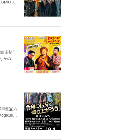
SMIC J…
（京都府京都市
. なかの…
星川薫(g)六
ogikub…