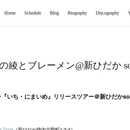
Home
Schedule
Blog
Biography
Discography
かの綾とブレーメン@新ひだか soup 
ち・にまいめ』リリースツアー＠新ひだかsoup cur
e Tigar
（新ひだか静内吉野町1-2-4）