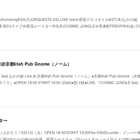
沢 drumsong8/24(月)ORQUESTA DELUXE live＠原宿クロコダイル8/27(木)なか
E BG’sライブ＠荻窪ルースター9/3(木)COSMIC JUNGLE＠長者町FRIDAY9/4(金) CO
GLE@京都Irish Pub Gnome（ノーム）
eat.なかの綾 Live at 京都Irish Pub Gnome（ノーム）●京都Irish Pub Gnome
N 18:00 START 19:00 (2set)●投げ銭●LIVE:『COSMIC JUNGLE feat
スター
がろう！9月1日（火）OPEN 18:30/START 19:30Fee ¥3500+order・メンバー
”裕(ds)なかの綾(vo)会場 荻窪ルースター（旧ルースターノースサイド) http://www.