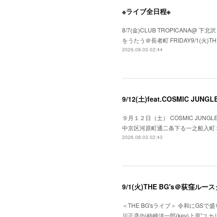
※ライブ全日程※
8/7(金)CLUB TROPICANA@ 下北
をうたう＠長者町 FRIDAY9/1(火)TH
2026.08.03 02:44
9/12(土)feat.COSMIC JUN
９月１２日（土） COSMIC JUNGLE f
中京区河原町通二条下る一之船入町３７５）●OPE
2026.08.03 02:43
9/1(火)THE BG's＠荻窪ルー
＜THE BG'sライブ＞ 令和にGSで盛り上
川正彦(b)柿崎洋一郎(key)上原”ユカリ