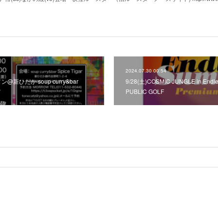
2024.07.30 00:54
@新ひだか soup curry&bar
9/28(土)COSMIC JUNGLE in End
PUBLIC GOLF