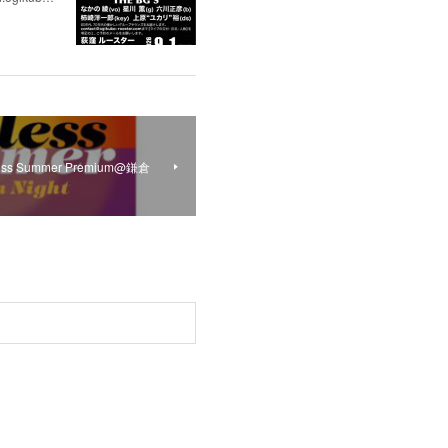
less Summer Premium@鎌倉