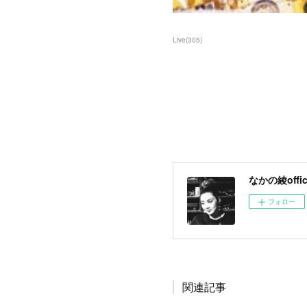
Live
(
305
)
なかの綾offici
フォロー
関連記事