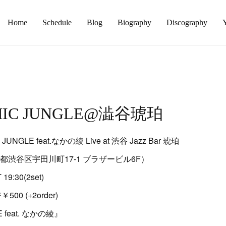
Home
Schedule
Blog
Biography
Discography
SMIC JUNGLE@澁谷琥珀
GLE feat.なかの綾 Live at 渋谷 Jazz Bar 琥珀
（東京都渋谷区宇田川町17-1 ブラザービル6F）
19:30(2set)
 (+2order)
E feat. なかの綾』