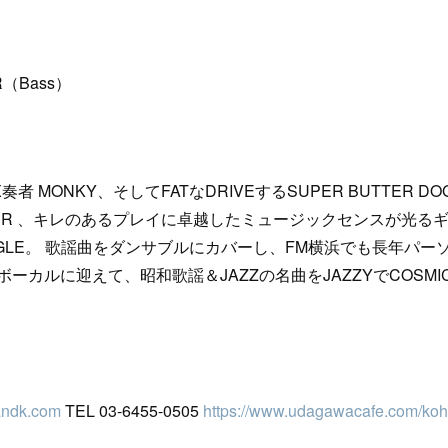
R（Bass）
X奏者 MONKY、そしてFATなDRIVEするSUPER BUTTER 
LOOPER 、キレのあるプレイに卓越したミュージックセンスが光
JUNGLE。 歌謡曲をダンサブルにカバーし、FM横浜でも長年パ
ーカルに迎えて、昭和歌謡＆JAZZの名曲をJAZZYでCOSM
andk.com
TEL 03-6455-0505
https://www.udagawacafe.com/koh