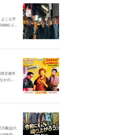
の綾、よこも字
SMIC J…
（京都府京都市
. なかの…
星川薫(g)六
ogikub…