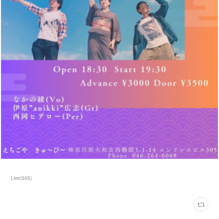
Live
(
305
)