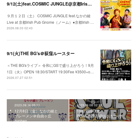
9/12(土)feat.COSMIC JUNGLE@京都Irish Pub Gnome（ノーム）
９月１２日（土） COSMIC JUNGLE feat.なかの綾
Live at 京都Irish Pub Gnome（ノーム）●京都Irish …
2026.08.03 02:43
9/1(火)THE BG's＠荻窪ルースター
＜THE BG'sライブ＞ 令和にGSで盛り上がろう！9月
1日（火）OPEN 18:30/START 19:30Fee ¥3500+o…
2026.07.27 02:51
2023.09.14 05:11
2023.09.08 02:35
12月8日（金）なかの綾と
10/8(日)SOUL
ブレーメン＠自由ヶ丘
POWER2023@おおたかの
hyphen
森SC