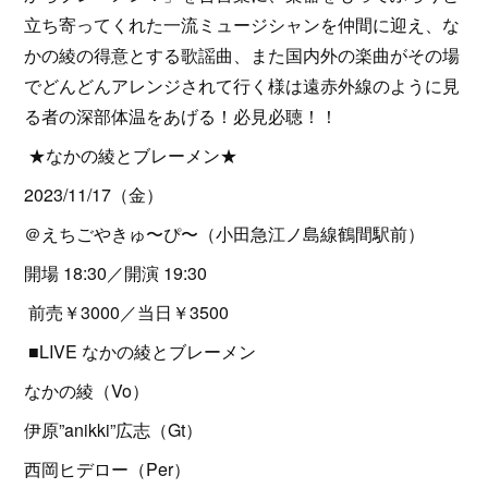
立ち寄ってくれた一流ミュージシャンを仲間に迎え、な
かの綾の得意とする歌謡曲、また国内外の楽曲がその場
でどんどんアレンジされて行く様は遠赤外線のように見
る者の深部体温をあげる！必見必聴！！
★なかの綾とブレーメン★
2023/11/17（金）
＠えちごやきゅ〜ぴ〜（小田急江ノ島線鶴間駅前）
開場 18:30／開演 19:30
前売￥3000／当日￥3500
■LIVE なかの綾とブレーメン
なかの綾（Vo）
伊原”anikki”広志（Gt）
西岡ヒデロー（Per）