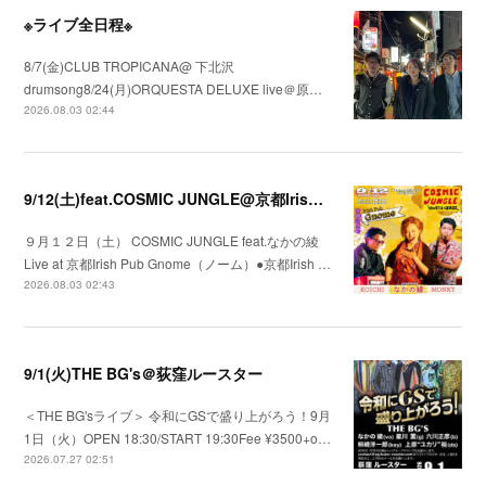
※ライブ全日程※
8/7(金)CLUB TROPICANA@ 下北沢
drumsong8/24(月)ORQUESTA DELUXE live＠原…
2026.08.03 02:44
9/12(土)feat.COSMIC JUNGLE@京都Irish Pub Gnome（ノーム）
９月１２日（土） COSMIC JUNGLE feat.なかの綾
Live at 京都Irish Pub Gnome（ノーム）●京都Irish …
2026.08.03 02:43
9/1(火)THE BG's＠荻窪ルースター
＜THE BG'sライブ＞ 令和にGSで盛り上がろう！9月
1日（火）OPEN 18:30/START 19:30Fee ¥3500+o…
2026.07.27 02:51