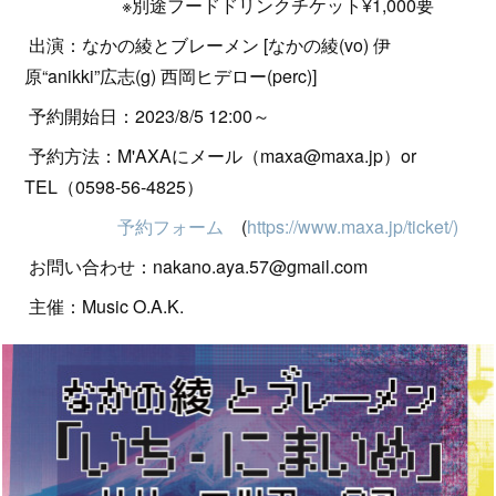
※別途フードドリンクチケット¥1,000要
出演：なかの綾とブレーメン [なかの綾(vo) 伊
原“anikki”広志(g) 西岡ヒデロー(perc)]
予約開始日：2023/8/5 12:00～
予約方法：M'AXAにメール（maxa@maxa.jp）or
TEL（0598-56-4825）
予約フォーム
(
https://www.maxa.jp/ticket/)
お問い合わせ：nakano.aya.57@gmail.com
主催：Music O.A.K.