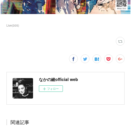
Live
(
305
)
なかの綾official web
フォロー
関連記事