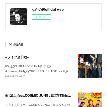
なかの綾official web
フォロー
関連記事
※ライブ全日程※
8/7(金)CLUB TROPICANA@ 下北沢
drumsong8/24(月)ORQUESTA DELUXE live＠原…
2026.08.03 02:44
9/12(土)feat.COSMIC JUNGLE@京都Irish Pub Gnome（ノーム）
９月１２日（土） COSMIC JUNGLE feat.なかの綾