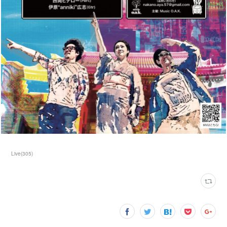
Live
(
305
)