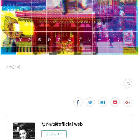
Live
(
305
)
なかの綾official web
フォロー