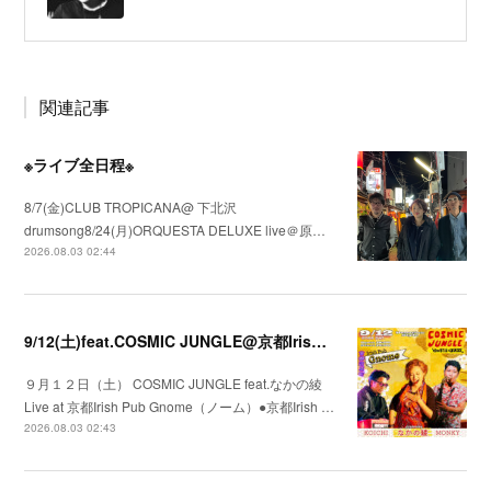
関連記事
※ライブ全日程※
8/7(金)CLUB TROPICANA@ 下北沢
drumsong8/24(月)ORQUESTA DELUXE live＠原…
2026.08.03 02:44
9/12(土)feat.COSMIC JUNGLE@京都Irish Pub Gnome（ノーム）
９月１２日（土） COSMIC JUNGLE feat.なかの綾
Live at 京都Irish Pub Gnome（ノーム）●京都Irish …
2026.08.03 02:43