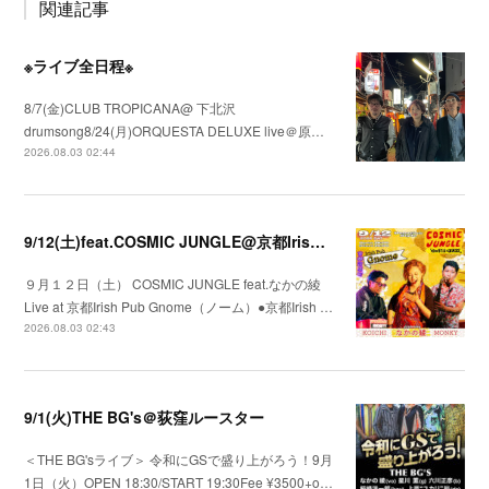
関連記事
※ライブ全日程※
8/7(金)CLUB TROPICANA@ 下北沢
drumsong8/24(月)ORQUESTA DELUXE live＠原…
2026.08.03 02:44
9/12(土)feat.COSMIC JUNGLE@京都Irish Pub Gnome（ノーム）
９月１２日（土） COSMIC JUNGLE feat.なかの綾
Live at 京都Irish Pub Gnome（ノーム）●京都Irish …
2026.08.03 02:43
9/1(火)THE BG's＠荻窪ルースター
＜THE BG'sライブ＞ 令和にGSで盛り上がろう！9月
1日（火）OPEN 18:30/START 19:30Fee ¥3500+o…