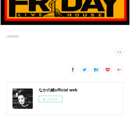
Live
(
305
)
なかの綾official web
フォロー