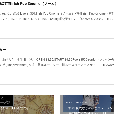
GLE@京都Irish Pub Gnome（ノーム）
eat.なかの綾 Live at 京都Irish Pub Gnome（ノーム）●京都Irish Pub Gnome
N 18:00 START 19:00 (2set)●投げ銭●LIVE:『COSMIC JUNGLE feat
スター
がろう！9月1日（火）OPEN 18:30/START 19:30Fee ¥3500+order・メンバー
”裕(ds)なかの綾(vo)会場 荻窪ルースター（旧ルースターノースサイド) http://www.
2023.02.01 09:06
まいめ』LP発売決定！
2月28日(火)なかの綾とブレーメ
ー中間報告＠COTTON CLUB