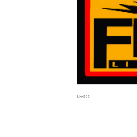
Live
(
305
)