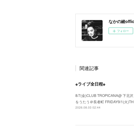
なかの綾offici
フォロー
関連記事
※ライブ全日程※
8/7(金)CLUB TROPICANA@ 下北
をうたう＠長者町 FRIDAY9/1(火)TH
2026.08.03 02:44