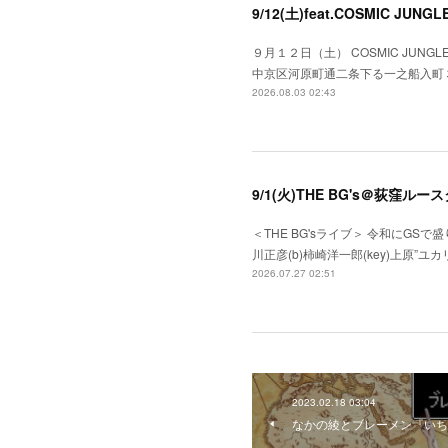
9/12(土)feat.COSMIC JUN
９月１２日（土） COSMIC JUNGLE f
中京区河原町通二条下る一之船入町３７５）●OPE
2026.08.03 02:43
9/1(火)THE BG's＠荻窪ルー
＜THE BG'sライブ＞ 令和にGSで盛り上
川正彦(b)柿崎洋一郎(key)上原”ユカリ
2026.07.27 02:51
2023.02.18 03:04
なかの綾とブレーメン『いち