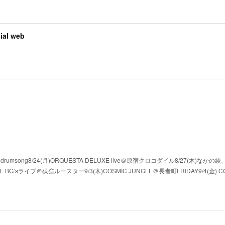
al web
沢 drumsong8/24(月)ORQUESTA DELUXE live＠原宿クロコダイル8/27(木)なか
E BG’sライブ＠荻窪ルースター9/3(木)COSMIC JUNGLE＠長者町FRIDAY9/4(金) CO