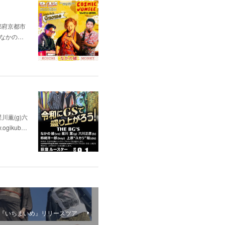
（京都府京都市
. なかの…
星川薫(g)六
ogikub…
ン 『いちまいめ』リリースツア