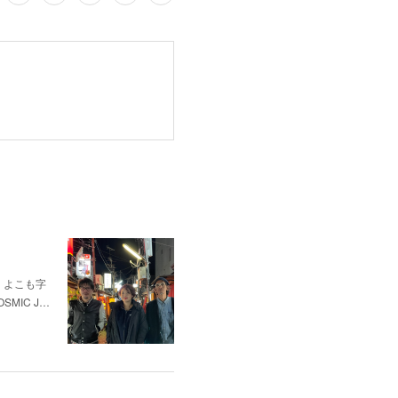
の綾、よこも字
SMIC J…