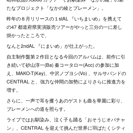
たなプロジェクト「なかの綾とブレーメン」。
昨年の８月リリースの１stAL 『いちまいめ』を携えて
の47 都道府県実演販売ツアーがやっと三分の一に差し
掛かったところで、
なんと2ndAL 『にまいめ」が仕上がった。
自主制作盤第２作目となる今回のアルバムは、前作に引
き続いて砂山淳一(Ba) 秦コータロー(Acc) の参加に加
え、MAKO-T(Key)、中沢ノブヨシ(Vo) 、サルサバンドの
CENTRAL と、強力な仲間の加勢によりさらに推進力を
増す。
さらに、一声で耳を攫うあのゲストも曲を華麗に彩り、
ブレーメンへの道を照らす。
ライブではお馴染み、泣く子も踊る「おそうじオバチャ
ン」、CENTRAL を迎えて挑んだ世界に羽ばたくシティ