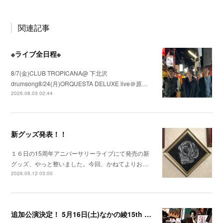
関連記事
※ライブ全日程※
8/7(金)CLUB TROPICANA@ 下北沢
drumsong8/24(月)ORQUESTA DELUXE live＠原…
2026.08.03 02:44
新グッズ発表！！
１６日の15周年アニバーサリーライブにて発売の新
グッズ、やっと整いました。今回、かねてよりお…
2026.05.12 03:00
追加公演決定！ 5月16日(土)なかの綾15th Anniversary Party@JZ Brat