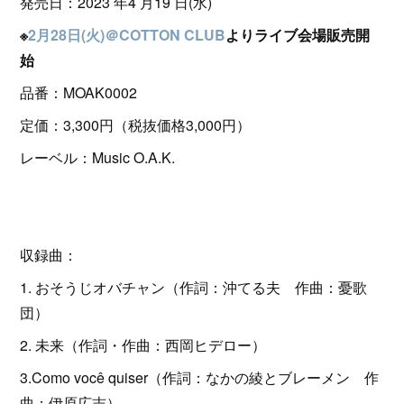
発売日：2023 年4 月19 日(水)
※
2月28日(火)＠COTTON CLUB
よりライブ会場販売開
始
品番：MOAK0002
定価：3,300円（税抜価格3,000円）
レーベル：Music O.A.K.
収録曲：
1. おそうじオバチャン（作詞：沖てる夫 作曲：憂歌
団）
2. 未来（作詞・作曲：西岡ヒデロー）
3.Como você quiser（作詞：なかの綾とブレーメン 作
曲：伊原広志）