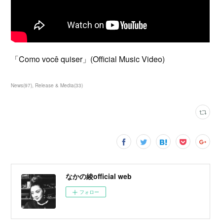
「Como você quiser」(Official Music Video)
News
(
97
)
Release & Media
(
33
)
なかの綾official web
フォロー