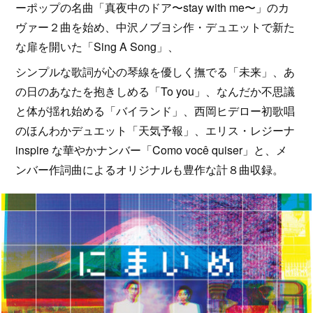
ーポップの名曲「真夜中のドア〜stay with me〜」のカ
ヴァー２曲を始め、中沢ノブヨシ作・デュエットで新た
な扉を開いた「Sing A Song」、
シンプルな歌詞が心の琴線を優しく撫でる「未来」、あ
の日のあなたを抱きしめる「To you」、なんだか不思議
と体が揺れ始める「バイランド」、西岡ヒデロー初歌唱
のほんわかデュエット「天気予報」、エリス・レジーナ
inspire な華やかナンバー「Como você quiser」と、メ
ンバー作詞曲によるオリジナルも豊作な計８曲収録。