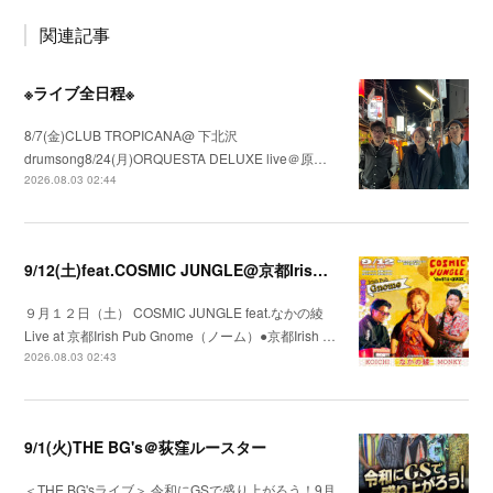
関連記事
※ライブ全日程※
8/7(金)CLUB TROPICANA@ 下北沢
drumsong8/24(月)ORQUESTA DELUXE live＠原…
2026.08.03 02:44
9/12(土)feat.COSMIC JUNGLE@京都Irish Pub Gnome（ノーム）
９月１２日（土） COSMIC JUNGLE feat.なかの綾
Live at 京都Irish Pub Gnome（ノーム）●京都Irish …
2026.08.03 02:43
9/1(火)THE BG's＠荻窪ルースター
＜THE BG'sライブ＞ 令和にGSで盛り上がろう！9月