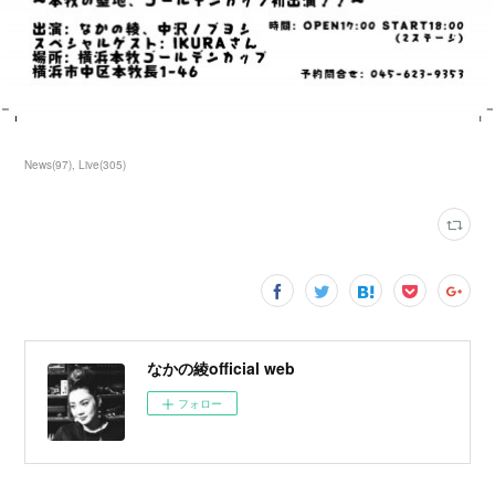
News
(
97
)
Live
(
305
)
なかの綾official web
フォロー