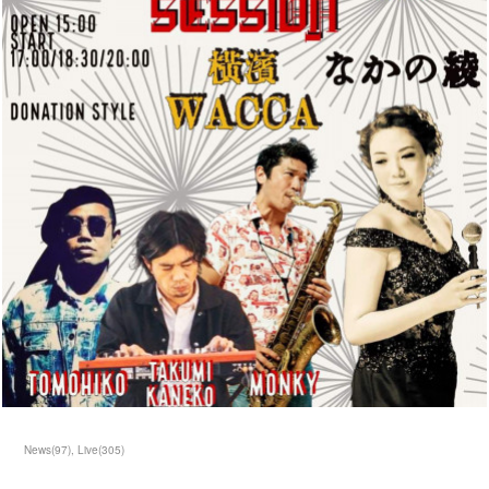
News
(
97
)
Live
(
305
)