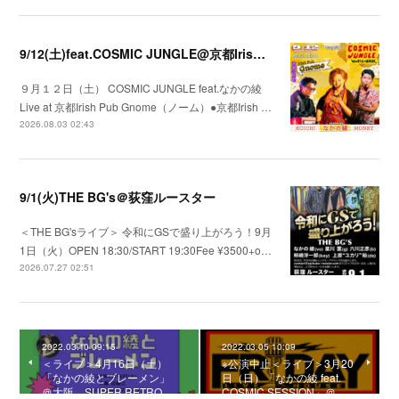
9/12(土)feat.COSMIC JUNGLE@京都Irish Pub Gnome（ノーム）
９月１２日（土） COSMIC JUNGLE feat.なかの綾
Live at 京都Irish Pub Gnome（ノーム）●京都Irish …
2026.08.03 02:43
9/1(火)THE BG's＠荻窪ルースター
＜THE BG'sライブ＞ 令和にGSで盛り上がろう！9月
1日（火）OPEN 18:30/START 19:30Fee ¥3500+o…
2026.07.27 02:51
2022.03.10 09:15
2022.03.05 10:09
＜ライブ＞4月16日（土）
※公演中止＜ライブ＞3月20
「なかの綾とブレーメン」
日（日）「なかの綾 feat.
＠大阪 SUPER RETRO …
COSMIC SESSION」＠…