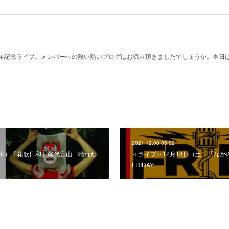
年記念ライブ。メンバーへの熱い熱いブログはお読み頂きましたでしょうか。本日
2021.12.08 05:02
（木）「花歌日和」@代官山 晴れた
＜ライブ＞12月18日（土）「な
FRIDAY