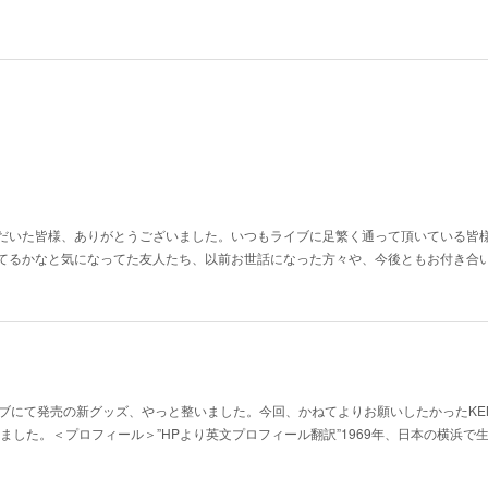
だいた皆様、ありがとうございました。いつもライブに足繁く通って頂いている皆
てるかなと気になってた友人たち、以前お世話になった方々や、今後ともお付き合
ブにて発売の新グッズ、やっと整いました。今回、かねてよりお願いしたかったKEN
しました。＜プロフィール＞”HPより英文プロフィール翻訳”1969年、日本の横浜で