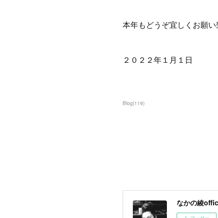
本年もどうぞ宜しくお願い
２０２２年１月
Blog
(
119
)
なかの綾offici