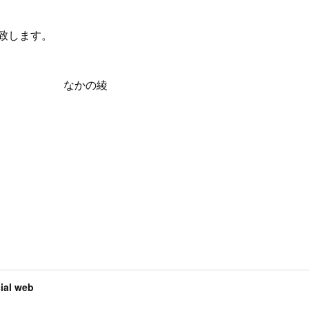
致します。
１日 なかの綾
al web