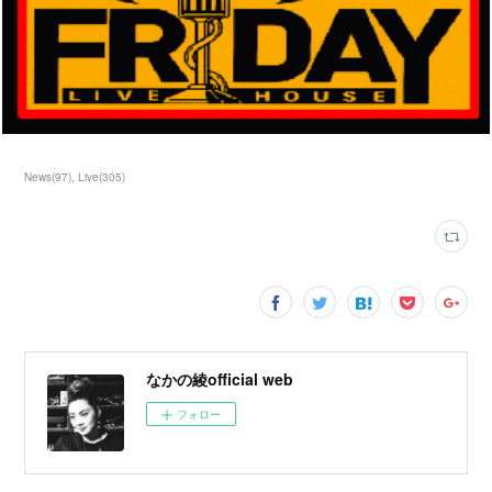
News
(
97
)
Live
(
305
)
なかの綾official web
フォロー