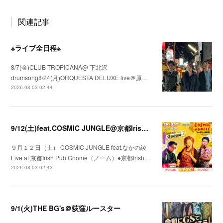
関連記事
※ライブ全日程※
8/7(金)CLUB TROPICANA@ 下北沢
drumsong8/24(月)ORQUESTA DELUXE live＠原…
2026.08.03 02:44
9/12(土)feat.COSMIC JUNGLE@京都Irish Pub Gnome（ノーム）
９月１２日（土） COSMIC JUNGLE feat.なかの綾
Live at 京都Irish Pub Gnome（ノーム）●京都Irish …
2026.08.03 02:43
9/1(火)THE BG's＠荻窪ルースター