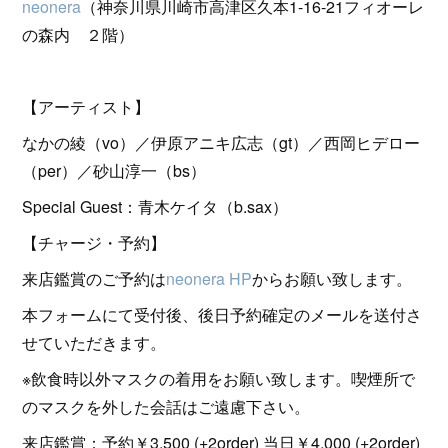
neonera
（神奈川県川崎市高津区久本1-16-21フィオーレ
の森内 ２階）
【アーティスト】
なかの綾（vo）／伊原アニキ広志（gt）／西岡ヒデロー
（per）／砂山淳一（bs）
Special Guest：青木ケイタ（b.sax）
【チャージ・予約】
来店鑑賞のご予約は
neonera HP
からお願い致します。
本フォームにて受付後、後日予約確定のメールを送付さ
せていただきます。
※飲食時以外マスクの着用をお願い致します。喫煙所で
のマスクを外した会話はご遠慮下さい。
来店鑑賞：予約￥3,500 (+2order) 当日￥4,000 (+2order)