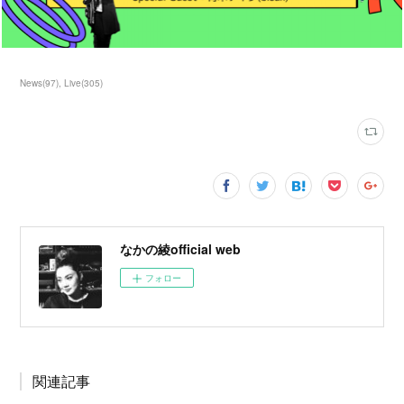
News
(
97
)
Live
(
305
)
なかの綾official web
フォロー
関連記事