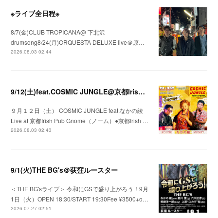
※ライブ全日程※
8/7(金)CLUB TROPICANA@ 下北沢
drumsong8/24(月)ORQUESTA DELUXE live＠原…
2026.08.03 02:44
9/12(土)feat.COSMIC JUNGLE@京都Irish Pub Gnome（ノーム）
９月１２日（土） COSMIC JUNGLE feat.なかの綾
Live at 京都Irish Pub Gnome（ノーム）●京都Irish …
2026.08.03 02:43
9/1(火)THE BG's＠荻窪ルースター
＜THE BG'sライブ＞ 令和にGSで盛り上がろう！9月
1日（火）OPEN 18:30/START 19:30Fee ¥3500+o…
2026.07.27 02:51