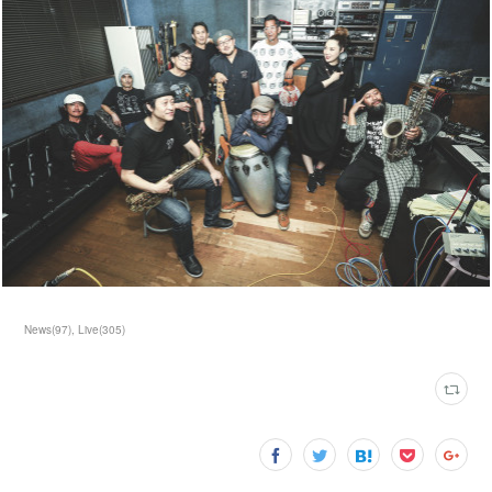
News
(
97
)
Live
(
305
)