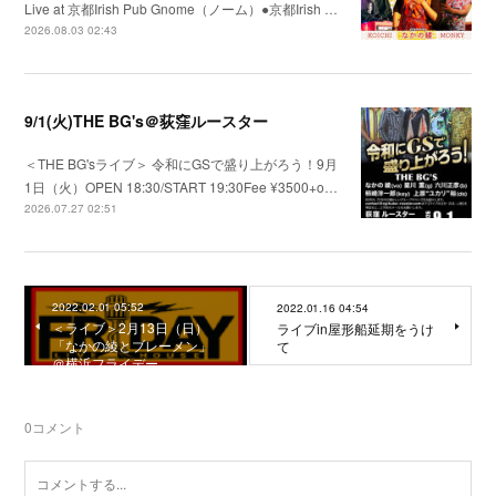
Live at 京都Irish Pub Gnome（ノーム）●京都Irish …
2026.08.03 02:43
9/1(火)THE BG's＠荻窪ルースター
＜THE BG'sライブ＞ 令和にGSで盛り上がろう！9月
1日（火）OPEN 18:30/START 19:30Fee ¥3500+o…
2026.07.27 02:51
2022.02.01 05:52
2022.01.16 04:54
＜ライブ＞2月13日（日）
ライブin屋形船延期をうけ
「なかの綾とブレーメン」
て
＠横浜フライデー
0
コメント