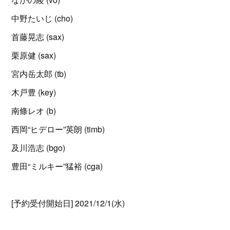
中野たいじ (cho)
首藤晃志 (sax)
栗原健 (sax)
宮内岳太郎 (tb)
木戸豊 (key)
南條レオ (b)
西岡“ヒデロー”英朗 (timb)
及川浩志 (bgo)
豊田“ミルキー”猛裕 (cga)
[予約受付開始日] 2021/12/1(水)