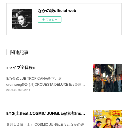
なかの綾official web
フォロー
関連記事
※ライブ全日程※
8/7(金)CLUB TROPICANA@ 下北沢
drumsong8/24(月)ORQUESTA DELUXE live＠原…
2026.08.03 02:44
9/12(土)feat.COSMIC JUNGLE@京都Irish Pub Gnome（ノーム）
９月１２日（土） COSMIC JUNGLE feat.なかの綾