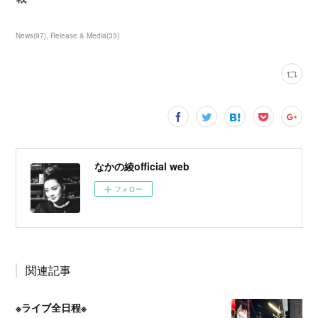
News
(
97
)
Release & Media
(
33
)
なかの綾official web
フォロー
関連記事
※ライブ全日程※