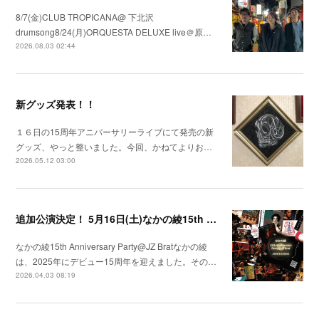
8/7(金)CLUB TROPICANA@ 下北沢
drumsong8/24(月)ORQUESTA DELUXE live＠原…
2026.08.03 02:44
新グッズ発表！！
１６日の15周年アニバーサリーライブにて発売の新
グッズ、やっと整いました。今回、かねてよりお…
2026.05.12 03:00
追加公演決定！ 5月16日(土)なかの綾15th Anniversary Party@JZ Brat
なかの綾15th Anniversary Party@JZ Bratなかの綾
は、2025年にデビュー15周年を迎えました。その…
2026.04.03 08:19