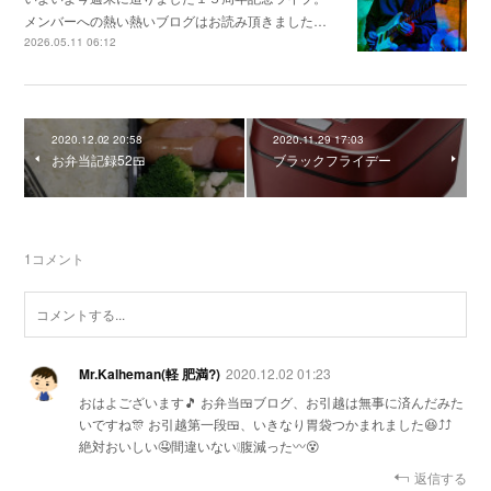
メンバーへの熱い熱いブログはお読み頂きました…
2026.05.11 06:12
2020.12.02 20:58
2020.11.29 17:03
お弁当記録52🍱
ブラックフライデー
1
コメント
Mr.Kalheman(軽 肥満?)
2020.12.02 01:23
おはよございます🎵 お弁当🍱ブログ、お引越は無事に済んだみた
いですね🎊 お引越第一段🍱、いきなり胃袋つかまれました😆⤴️⤴️
絶対おいしい🤤間違いない❕腹減った〰️😵
返信する