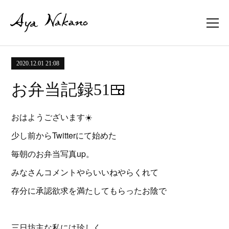
2020.12.01 21:08
お弁当記録51🍱
おはようございます☀️
少し前からTwitterにて始めた
毎朝のお弁当写真up。
みなさんコメントやらいいねやらくれて
存分に承認欲求を満たしてもらったお陰で
三日坊主な私には珍しく